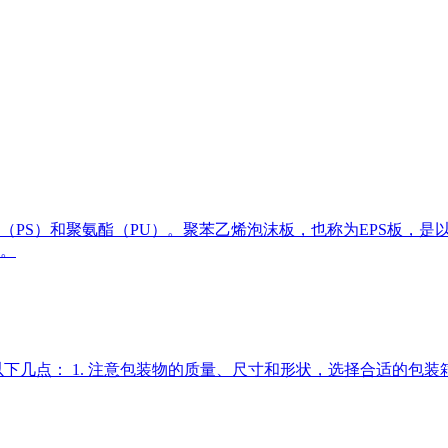
（PS）和聚氨酯（PU）。聚苯乙烯泡沫板，也称为EPS板，
。
以下几点： 1. 注意包装物的质量、尺寸和形状，选择合适的包装