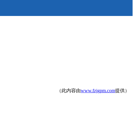
（此内容由
www.fzjgpm.com
提供）